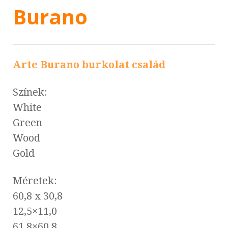
Burano
Arte Burano burkolat család
Színek:
White
Green
Wood
Gold
Méretek:
60,8 x 30,8
12,5×11,0
61,8×60,8