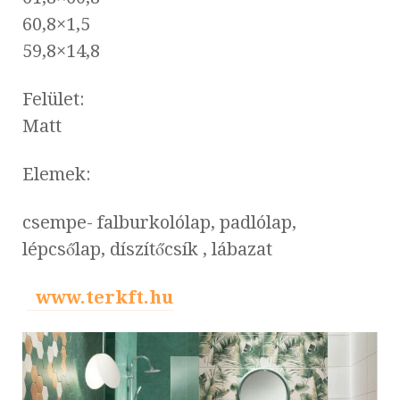
60,8×1,5
59,8×14,8
Felület:
Matt
Elemek:
csempe- falburkolólap, padlólap,
lépcsőlap, díszítőcsík , lábazat
www.terkft.hu