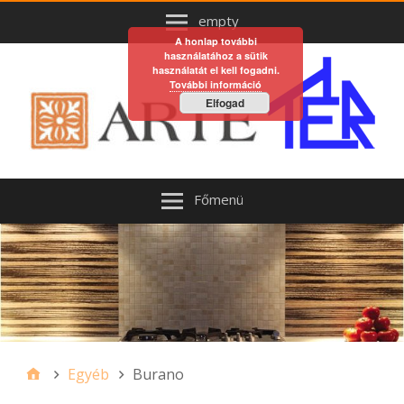
empty
A honlap további
használatához a sütik
használatát el kell fogadni.
További információ
Elfogad
Főmenü
Egyéb
Burano