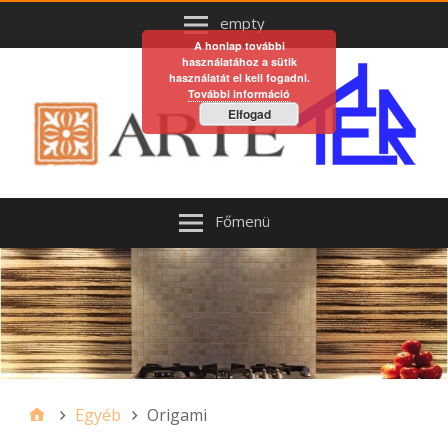
empty
A honlap további
használatához a sütik
használatát el kell fogadni.
További információ
Elfogad
Főmenü
Egyéb
Origami