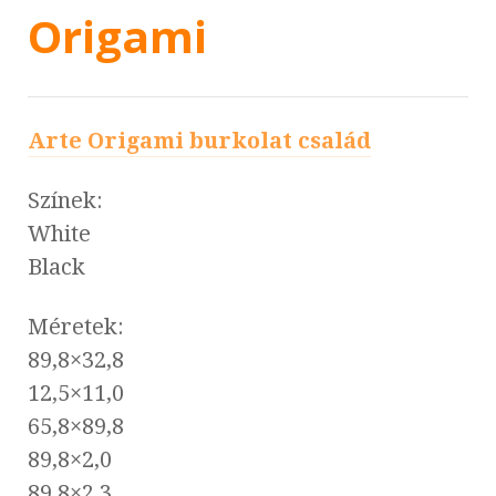
Origami
Arte Origami burkolat család
Színek:
White
Black
Méretek:
89,8×32,8
12,5×11,0
65,8×89,8
89,8×2,0
89,8×2,3