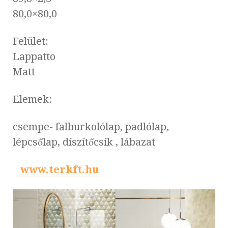
80,0×80,0
Felület:
Lappatto
Matt
Elemek:
csempe- falburkolólap, padlólap,
lépcsőlap, díszítőcsík , lábazat
www.terkft.hu