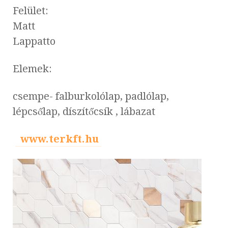
Felület:
Matt
Lappatto
Elemek:
csempe- falburkolólap, padlólap,
lépcsőlap, díszítőcsík , lábazat
www.terkft.hu