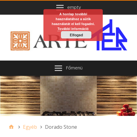
empty
A honlap további
használatához a sütik
használatát el kell fogadni.
További információ
Elfogad
Főmenü
Egyéb
Dorado Stone