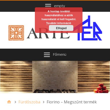
empty
A honlap további
használatához a sütik
használatát el kell fogadni.
További információ
Elfogad
Főmenü
Fürdőszoba
Fiorino – Megszűnt termék