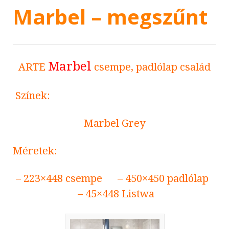
Marbel – megszűnt
Marbel
ARTE
csempe, padlólap család
Színek:
Marbel Grey
Méretek:
– 223×448 csempe – 450×450 padlólap
– 45×448 Listwa