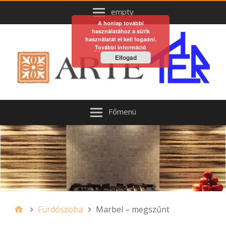
empty
A honlap további
használatához a sütik
használatát el kell fogadni.
További információ
Elfogad
Főmenü
Fürdőszoba
Marbel – megszűnt