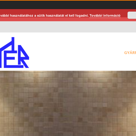
vábbi használatához a sütik használatát el kell fogadni.
További információ
GYÁR