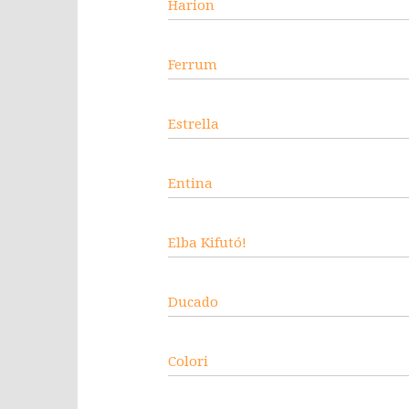
Harion
Ferrum
Estrella
Entina
Elba Kifutó!
Ducado
Colori