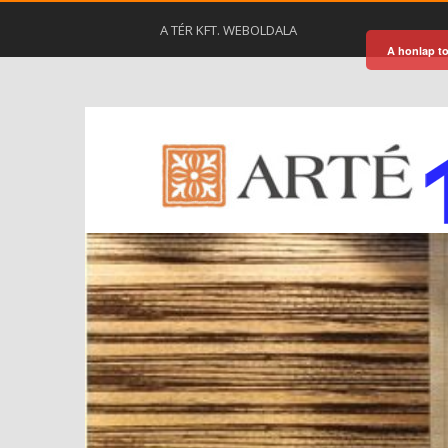
A TÉR KFT. WEBOLDALA
A honlap to