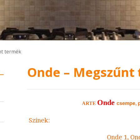
t termék
Onde – Megszűnt
Onde
ARTE
csempe, p
Színek:
Onde 1, On