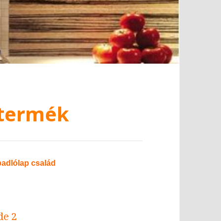
 termék
adlólap család
de 2