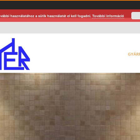
vábbi használatához a sütik használatát el kell fogadni.
További információ
GYÁR