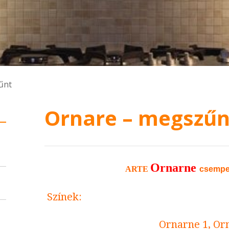
űnt
Ornare – megszűn
Ornarne
ARTE
csempe,
Színek:
Ornarne 1, Or