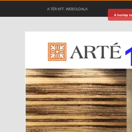
A TÉR KFT. WEBOLDALA
A honlap to