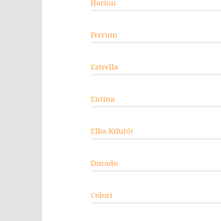
Harion
Ferrum
Estrella
Entina
Elba Kifutó!
Ducado
Colori