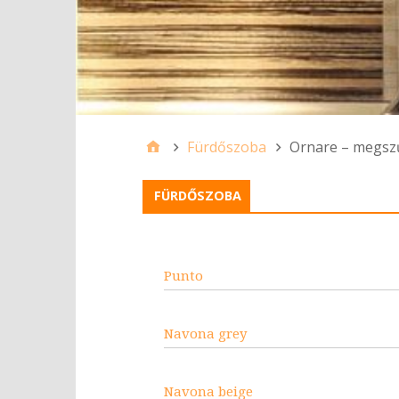
Fürdőszoba
Ornare – megsz
FÜRDŐSZOBA
Punto
Navona grey
Navona beige