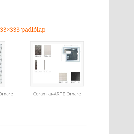
33×333 padlólap
Ceramika-ARTE Ornare
Ornare