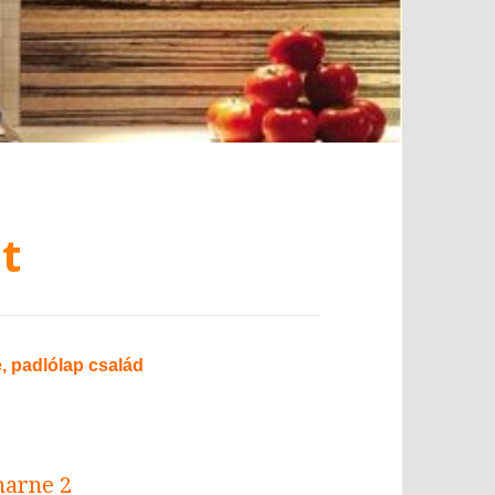
t
 padlólap család
narne 2