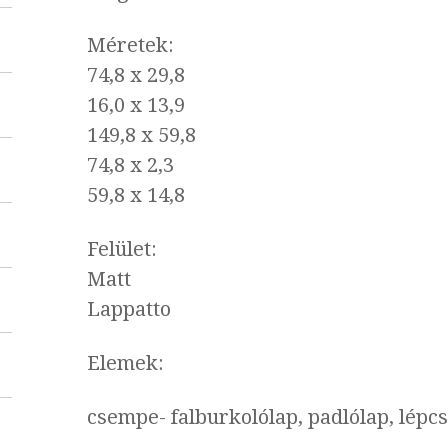
Méretek:
74,8 x 29,8
16,0 x 13,9
149,8 x 59,8
74,8 x 2,3
59,8 x 14,8
Felület:
Matt
Lappatto
Elemek:
csempe- falburkolólap, padlólap, lépcső