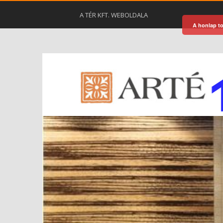
A TÉR KFT. WEBOLDALA
A honlap to