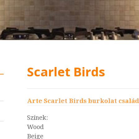
Scarlet Birds
Arte Scarlet Birds burkolat család
Színek:
Wood
Beige