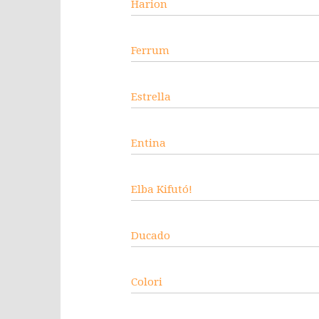
Harion
Ferrum
Estrella
Entina
Elba Kifutó!
Ducado
Colori