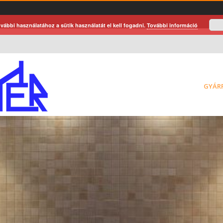
vábbi használatához a sütik használatát el kell fogadni.
További információ
GYÁR