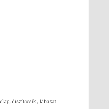
lap, díszítőcsík , lábazat